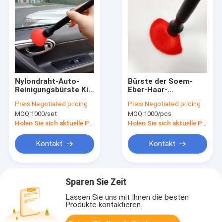
Nylondraht-Auto-
Bürste der Soem-
Reinigungsbürste Kit
Eber-Haar-
With pp. behandeln
professionellen
Preis:
Negotiated pricing
Preis:
Negotiated pricing
besonders
Autopflege für Auto-
MOQ:
1000/set
MOQ:
1000/pcs
angefertigt
Innenreinigung
Holen Sie sich aktuelle Preis
Holen Sie sich aktuelle Preis
Kontakt
Kontakt
Sparen Sie Zeit
Lassen Sie uns mit Ihnen die besten
Produkte kontaktieren.