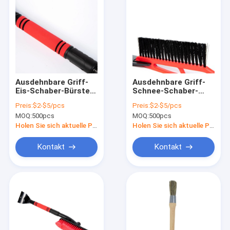
Ausdehnbare Griff-
Ausdehnbare Griff-
Eis-Schaber-Bürste
Schnee-Schaber-
für das Schnee-
Bürste Eco
Preis:
$2-$5/pcs
Preis:
$2-$5/pcs
Entfernen
freundlich
MOQ:
500pcs
MOQ:
500pcs
Holen Sie sich aktuelle Preis
Holen Sie sich aktuelle Preis
Kontakt
Kontakt
Haus
Produkte
VR Show