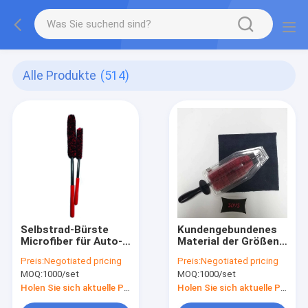
Alle Produkte
(514)
Selbstrad-Bürste
Kundengebundenes
Microfiber für Auto-
Material der Größen-
Detail-Reinigung
Auto-Rad-
Preis:
Negotiated pricing
Preis:
Negotiated pricing
Reinigungs-Bürsten-
MOQ:
1000/set
MOQ:
1000/set
pp.
Holen Sie sich aktuelle Preis
Holen Sie sich aktuelle Preis