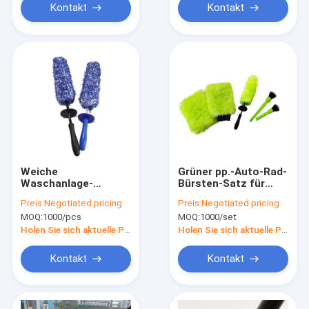
Kontakt
Kontakt
Weiche
Grüner pp.-Auto-Rad-
Waschanlage-
Bürsten-Satz für
Schilderungsbürsten
professionelle
Preis:
Negotiated pricing
Preis:
Negotiated pricing
pp. Microfiber
Autopflege
MOQ:
1000/pcs
MOQ:
1000/set
besonders
angefertigt
Holen Sie sich aktuelle Preis
Holen Sie sich aktuelle Preis
Kontakt
Kontakt