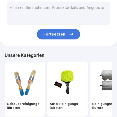
Bohrgerätbürstensatz
Nylonstreifenbürste
Straßen-Kehrmaschine-Bürsten
Fortsetzen
Reinigungs-Bürste der elektrischen Bohrmaschine
Haushalts-Reinigungs-Bürsten
Unsere Kategorien
Textilmaschinen-Bürste
Edelstahl-Drahtbürsten
Lange Rohr-Reinigungs-Bürste
Gebäudereinigungs-
Auto-Reinigungs-
Reinigungsroll
Bürsten
Bürsten
Bürste