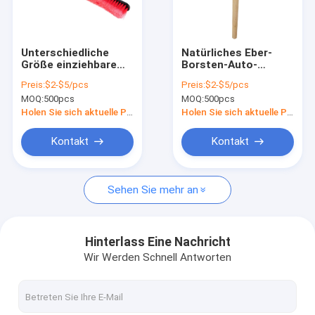
Über uns
Fabrik-Ausflug
Unterschiedliche
Natürliches Eber-
Größe einziehbare
Borsten-Auto-
Qualitätskontrolle
ABS behandeln den
Innenschilderungsbürste
Preis:
$2-$5/pcs
Preis:
$2-$5/pcs
Schnee, der Bürste
fertigte besonders
MOQ:
500pcs
MOQ:
500pcs
mit Auto-Eis-Schaber
an
Treten Sie mit uns in Verbindung
entfernt
Holen Sie sich aktuelle Preis
Holen Sie sich aktuelle Preis
Nachrichten
Kontakt
Kontakt
Fälle
Sehen Sie mehr an
Gebäudereinigungs-Bürsten
Hinterlass Eine Nachricht
Wir Werden Schnell Antworten
Auto-Reinigungs-Bürsten
Reinigungsrollen-Bürste