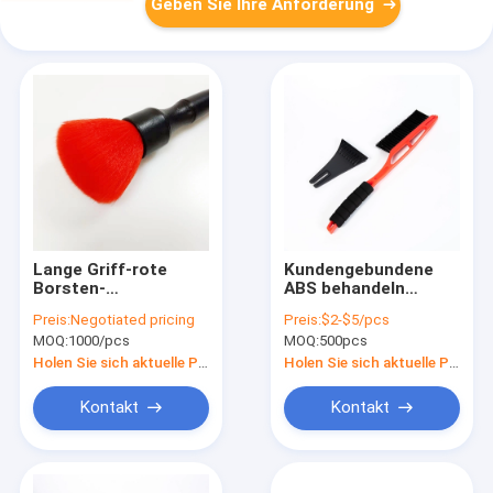
Geben Sie Ihre Anforderung
Lange Griff-rote
Kundengebundene
Borsten-
ABS behandeln
Selbstschilderungsbürste
Schnee-Schaber
Preis:
Negotiated pricing
Preis:
$2-$5/pcs
für Auto-Seat-Leder
bürsten einziehbares
MOQ:
1000/pcs
MOQ:
500pcs
Holen Sie sich aktuelle Preis
Holen Sie sich aktuelle Preis
Kontakt
Kontakt