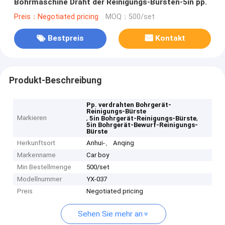
Bohrmaschine Draht der Reinigungs-Bürsten-5in pp.
Preis：Negotiated pricing
MOQ：500/set
Bestpreis
Kontakt
Produkt-Beschreibung
Pp. verdrahten Bohrgerät-
Reinigungs-Bürste
Markieren
,
,
5in Bohrgerät-Reinigungs-Bürste
5in Bohrgerät-Bewurf-Reinigungs-
Bürste
Herkunftsort
Anhui-、 Anqing
Markenname
Car boy
Min Bestellmenge
500/set
Modellnummer
YX-037
Preis
Negotiated pricing
Sehen Sie mehr an