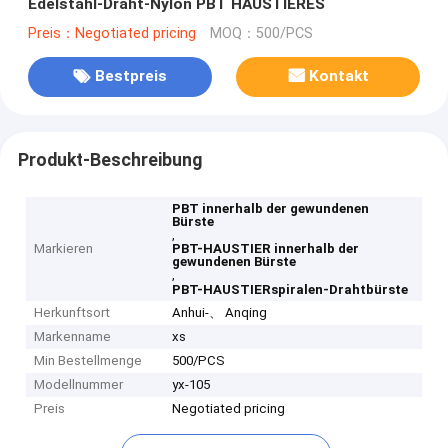
Edelstahl-Draht-Nylon PBT HAUSTIERES
Preis：Negotiated pricing
MOQ：500/PCS
Bestpreis
Kontakt
Produkt-Beschreibung
PBT innerhalb der gewundenen
Bürste
,
Markieren
PBT-HAUSTIER innerhalb der
gewundenen Bürste
,
PBT-HAUSTIERspiralen-Drahtbürste
Herkunftsort
Anhui-、 Anqing
Markenname
xs
Min Bestellmenge
500/PCS
Modellnummer
yx-105
Preis
Negotiated pricing