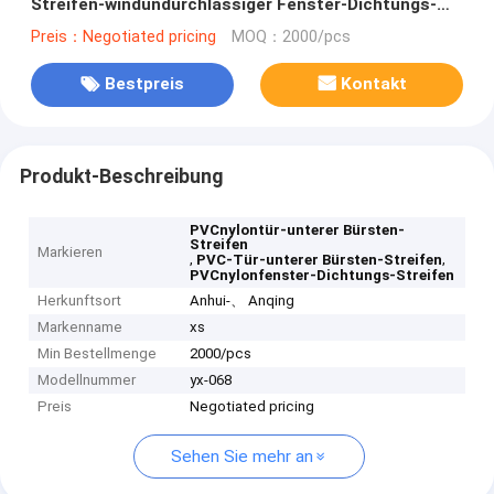
Streifen-windundurchlässiger Fenster-Dichtungs-
Streifen
Preis：Negotiated pricing
MOQ：2000/pcs
Bestpreis
Kontakt
Produkt-Beschreibung
PVCnylontür-unterer Bürsten-
Streifen
Markieren
,
,
PVC-Tür-unterer Bürsten-Streifen
PVCnylonfenster-Dichtungs-Streifen
Herkunftsort
Anhui-、 Anqing
Markenname
xs
Min Bestellmenge
2000/pcs
Modellnummer
yx-068
Preis
Negotiated pricing
Sehen Sie mehr an