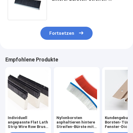
windundurchlässiger Fenster-
Dichtungs-Streifen
Fortsetzen
Empfohlene Produkte
Individuell
Nylonborsten
Kundengebund
angepasste Flat Lath
asphaltieren hintere
Borsten-Tür-
Strip Wire Row Brush
Streifen-Bürste mit
Fenster-Dicht
Nylon PP
galvanisiertem
Streifen-Bürst