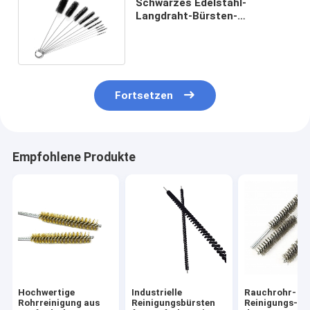
Schwarzes Edelstahl-
Langdraht-Bürsten-
Pfeifenreiniger-
Baumwollnylon 20.5cm
Fortsetzen
Empfohlene Produkte
Hochwertige
Industrielle
Rauchrohr-
Rohrreinigung aus
Reinigungsbürsten
Reinigungs-Bü