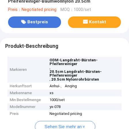
Pfeifenreiniger-Baumwollnylon 20.5cm
Preis：Negotiated pricing
MOQ：1000/set
Bestpreis
Kontakt
Produkt-Beschreibung
ODM-Langdraht-Bürsten-
Pfeifenreiniger
,
Markieren
20.5cm Langdraht-Bürsten-
Pfeifenreiniger
,
20.5cm Nylonrohrbürsten
Herkunftsort
Anhui-、 Anqing
Markenname
xs
Min Bestellmenge
1000/set
Modellnummer
yx-078
Preis
Negotiated pricing
Sehen Sie mehr an