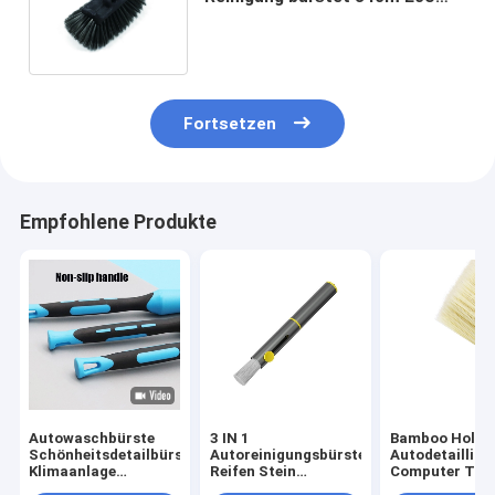
freundlichen PBT pp. Griff in
Beschlag
Fortsetzen
Empfohlene Produkte
Autowaschbürste
3 IN 1
Bamboo Holz
Schönheitsdetailbürste
Autoreinigungsbürste
Autodetailling
Klimaanlage
Reifen Stein
Computer Tas
Lüftungskanal
Reinigung
Reinigungsbür