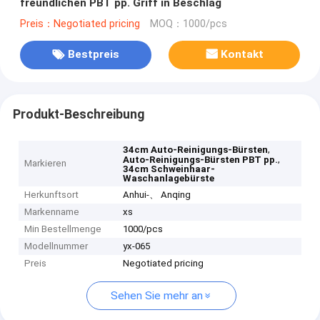
freundlichen PBT pp. Griff in Beschlag
Preis：Negotiated pricing
MOQ：1000/pcs
Bestpreis
Kontakt
Produkt-Beschreibung
,
34cm Auto-Reinigungs-Bürsten
,
Auto-Reinigungs-Bürsten PBT pp.
Markieren
34cm Schweinhaar-
Waschanlagebürste
Herkunftsort
Anhui-、 Anqing
Markenname
xs
Min Bestellmenge
1000/pcs
Modellnummer
yx-065
Preis
Negotiated pricing
Sehen Sie mehr an