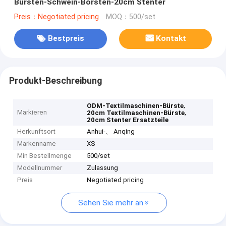
Bürsten-Schwein-Borsten-20cm Stenter
Preis：Negotiated pricing
MOQ：500/set
Bestpreis
Kontakt
Produkt-Beschreibung
,
ODM-Textilmaschinen-Bürste
Markieren
,
20cm Textilmaschinen-Bürste
20cm Stenter Ersatzteile
Herkunftsort
Anhui-、 Anqing
Markenname
XS
Min Bestellmenge
500/set
Modellnummer
Zulassung
Preis
Negotiated pricing
Sehen Sie mehr an