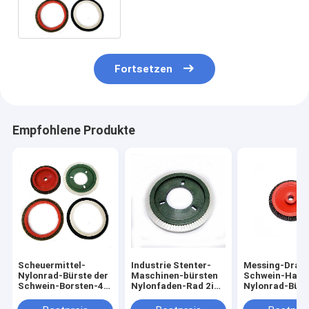
Schwein-Borsten-20cm
Stenter
Fortsetzen
Empfohlene Produkte
Scheuermittel-
Industrie Stenter-
Messing-Draht
Nylonrad-Bürste der
Maschinen-bürsten
Schwein-Haar
Schwein-Borsten-4in
Nylonfaden-Rad 2in
Nylonrad-Bürs
für
wilder Eber-Borste
159mm für
Textilfärbungsmaschine
Textilmaschin