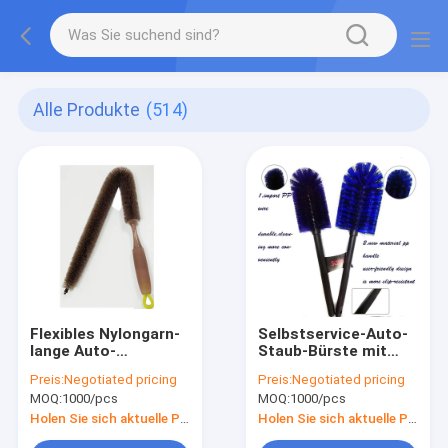
Alle Produkte
(514)
Flexibles Nylongarn-
Selbstservice-Auto-
lange Auto-
Staub-Bürste mit
Reinigungs-Bürsten
pp.-Griff Soem
Preis:
Negotiated pricing
Preis:
Negotiated pricing
mit weichem Griff
annehmbar
MOQ:
1000/pcs
MOQ:
1000/pcs
Holen Sie sich aktuelle Preis
Holen Sie sich aktuelle Preis