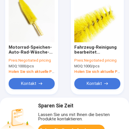
Motorrad-Speichen-
Fahrzeug-Reinigung
Auto-Rad-Wäsche-
bearbeitet
Bürsten-hölzerner
weichborstiges Auto
Preis:
Negotiated pricing
Preis:
Negotiated pricing
langer Griff
Rim Wash Brush
MOQ:
1000/pcs
MOQ:
1000/pcs
Yellow
Holen Sie sich aktuelle Preis
Holen Sie sich aktuelle Preis
Kontakt
Kontakt
Sparen Sie Zeit
Lassen Sie uns mit Ihnen die besten
Produkte kontaktieren.