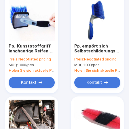
Pp.-Kunststoffgriff-
Pp. empört sich
langhaarige Reifen-
Selbstschilderungsbürst
Rad-Bürste für Auto
Reinigungs-
Preis:
Negotiated pricing
Preis:
Negotiated pricing
Reinigungswerkzeug
MOQ:
1000/pcs
MOQ:
1000/pcs
Holen Sie sich aktuelle Preis
Holen Sie sich aktuelle Preis
Kontakt
Kontakt
Haus
Produkte
VR Show