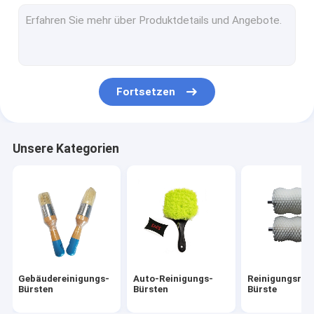
Bohrgerätbürstensatz
Nylonstreifenbürste
Straßen-Kehrmaschine-Bürsten
Fortsetzen
Reinigungs-Bürste der elektrischen Bohrmaschine
Haushalts-Reinigungs-Bürsten
Unsere Kategorien
Textilmaschinen-Bürste
Edelstahl-Drahtbürsten
Lange Rohr-Reinigungs-Bürste
Gebäudereinigungs-
Auto-Reinigungs-
Reinigungsroll
Bürsten
Bürsten
Bürste