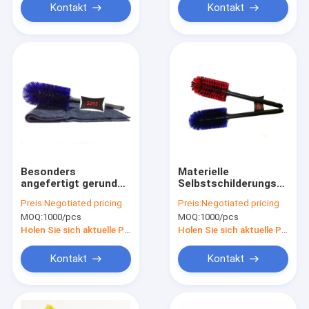
Kontakt
Kontakt
Besonders
Materielle
angefertigt gerundet
Selbstschilderungsbürst
drehen Sie
pp. für Auto-Rad-
Preis:
Negotiated pricing
Preis:
Negotiated pricing
Selbstschilderungsbürsten
Wäsche
MOQ:
1000/pcs
MOQ:
1000/pcs
für Auto
Holen Sie sich aktuelle Preis
Holen Sie sich aktuelle Preis
Kontakt
Kontakt