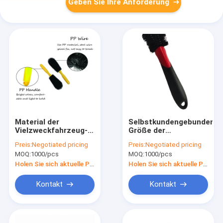
Geben Sie Ihre Anforderung
Material der
Selbstkundengebundene
Vielzweckfahrzeug-
Größe der
Selbstautoreifen-
Fahrzeugkarosserie-
Preis:
Negotiated pricing
Preis:
Negotiated pricing
Reinigungs-Bürsten-
und Rad-Reifen-
MOQ:
1000/pcs
MOQ:
1000/pcs
pp.
professionellen
Autopflege Bürste
Holen Sie sich aktuelle Preis
Holen Sie sich aktuelle Preis
Kontakt
Kontakt