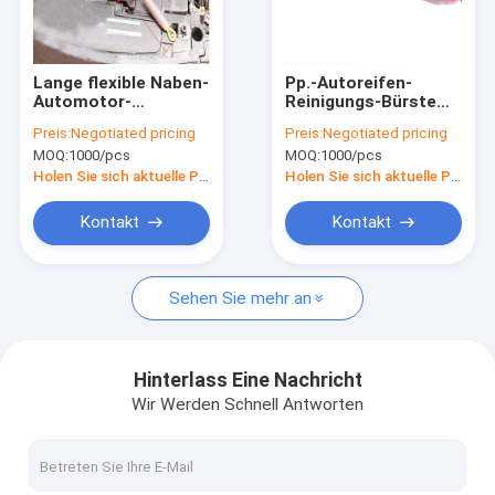
Über uns
Fabrik-Ausflug
Lange flexible Naben-
Pp.-Autoreifen-
Automotor-
Reinigungs-Bürste
Qualitätskontrolle
Reinigungs-Bürste
für automatische
Preis:
Negotiated pricing
Preis:
Negotiated pricing
Multifunktions
Staub-Reinigung
MOQ:
1000/pcs
MOQ:
1000/pcs
Treten Sie mit uns in Verbindung
Holen Sie sich aktuelle Preis
Holen Sie sich aktuelle Preis
Nachrichten
Kontakt
Kontakt
Fälle
Sehen Sie mehr an
Gebäudereinigungs-Bürsten
Hinterlass Eine Nachricht
Wir Werden Schnell Antworten
Auto-Reinigungs-Bürsten
Reinigungsrollen-Bürste