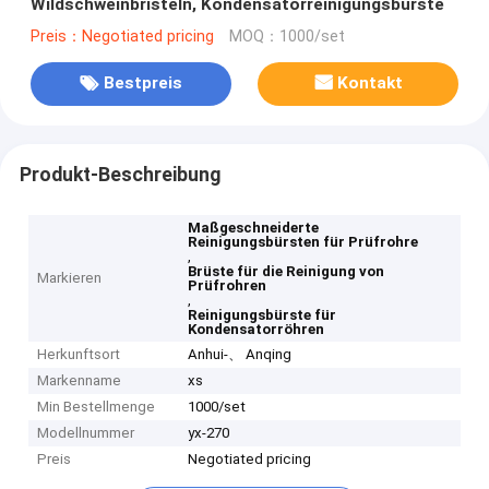
Wildschweinbristeln, Kondensatorreinigungsbürste
Preis：Negotiated pricing
MOQ：1000/set
Bestpreis
Kontakt
Produkt-Beschreibung
Maßgeschneiderte
Reinigungsbürsten für Prüfrohre
,
Brüste für die Reinigung von
Markieren
Prüfrohren
,
Reinigungsbürste für
Kondensatorröhren
Herkunftsort
Anhui-、 Anqing
Markenname
xs
Min Bestellmenge
1000/set
Modellnummer
yx-270
Preis
Negotiated pricing