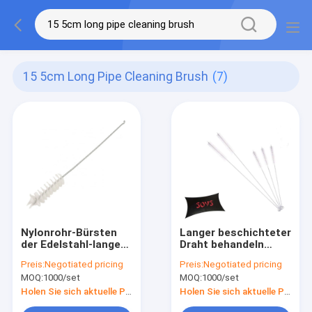
15 5cm Long Pipe Cleaning Brush
(7)
Nylonrohr-Bürsten
Langer beschichteter
der Edelstahl-lange
Draht behandeln
Rohr-Reinigungs-
lange Nylonrohr-
Preis:
Negotiated pricing
Preis:
Negotiated pricing
Bürsten-15.5cm
Bürsten der Rohr-
MOQ:
1000/set
MOQ:
1000/set
Reinigungs-Bürsten-
16cm
Holen Sie sich aktuelle Preis
Holen Sie sich aktuelle Preis