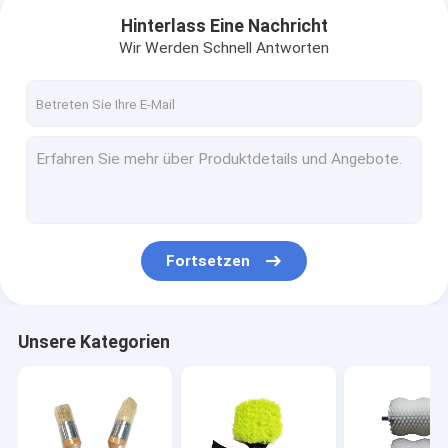
Hinterlass Eine Nachricht
Wir Werden Schnell Antworten
Fortsetzen
Haus
Unsere Kategorien
Produkte
VR Show