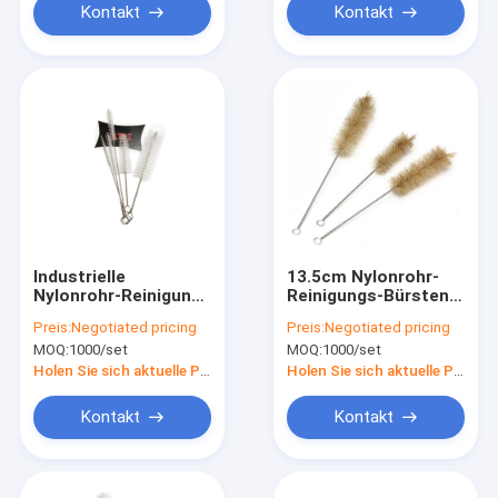
Kontakt
Kontakt
Industrielle
13.5cm Nylonrohr-
Nylonrohr-Reinigung
Reinigungs-Bürsten-
bürstet freundlichen
Wasser-Filter-
Preis:
Negotiated pricing
Preis:
Negotiated pricing
304 Edelstahl Eco
Edelstahl
MOQ:
1000/set
MOQ:
1000/set
15.5cm
Holen Sie sich aktuelle Preis
Holen Sie sich aktuelle Preis
Kontakt
Kontakt