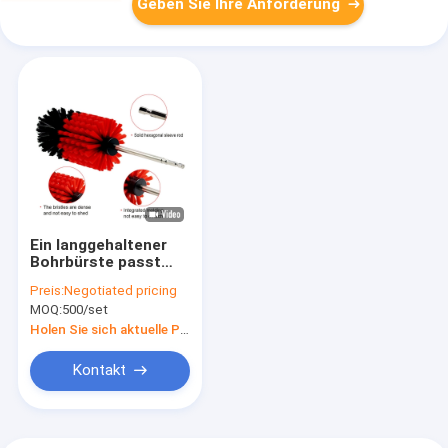
Geben Sie Ihre Anforderung
Ein langgehaltener
Bohrbürste passt
perfekt in Ecken und
Preis:
Negotiated pricing
Spalten
MOQ:
500/set
Holen Sie sich aktuelle Preis
Kontakt