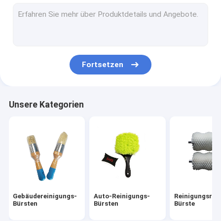
Bohrgerätbürstensatz
Nylonstreifenbürste
Straßen-Kehrmaschine-Bürsten
Fortsetzen
Reinigungs-Bürste der elektrischen Bohrmaschine
Haushalts-Reinigungs-Bürsten
Unsere Kategorien
Textilmaschinen-Bürste
Edelstahl-Drahtbürsten
Lange Rohr-Reinigungs-Bürste
Gebäudereinigungs-
Auto-Reinigungs-
Reinigungsroll
Bürsten
Bürsten
Bürste