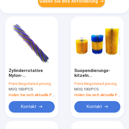
Geben Sie Ihre Anforderung
Zylinderrotative
Suspendierungs-
Nylon-
kitzeln
Rollenschutzbürste
vollautomatische
Preis:
Negotiated pricing
Preis:
Negotiated pricing
für Gemüse und Obst
Induktions-Kuh-
MOQ:
100/PCS
MOQ:
100/PCS
Körper-Massage-
Bürsten-Kuh Bürste
Holen Sie sich aktuelle Preis
Holen Sie sich aktuelle Preis
Kontakt
Kontakt