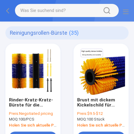
Reinigungsrollen-Bürste
(35)
Rinder-Kratz-Kratz-
Brust mit dickem
Bürste für die
Kickelschild für
Massage von
Rinder
Preis:
Negotiated pricing
Preis:
$9.5-$12
Pferden
MOQ:
100/PCS
MOQ:
100 Stück
Holen Sie sich aktuelle Preis
Holen Sie sich aktuelle Preis