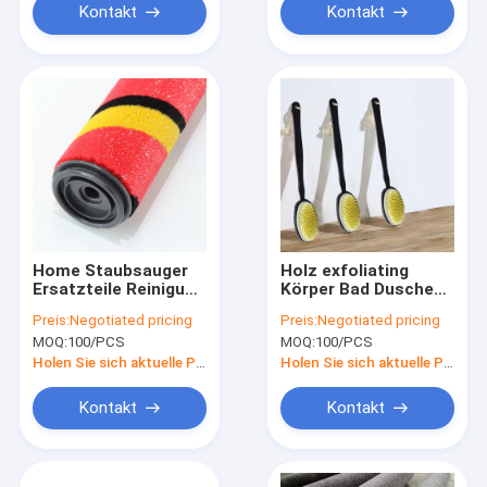
Kontakt
Kontakt
Home Staubsauger
Holz exfoliating
Ersatzteile Reinigung
Körper Bad Dusche
Zubehör Rollerbürste
Bürste für Massager
Preis:
Negotiated pricing
Preis:
Negotiated pricing
Bad
MOQ:
100/PCS
MOQ:
100/PCS
Holen Sie sich aktuelle Preis
Holen Sie sich aktuelle Preis
Kontakt
Kontakt