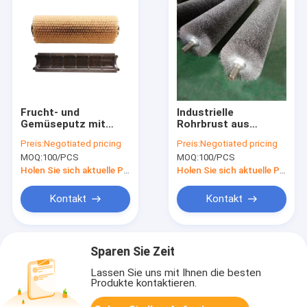
Frucht- und
Industrielle
Gemüseputz mit
Rohrbrust aus
Rollerbürste Soft
Edelstahl für die
Preis:
Negotiated pricing
Preis:
Negotiated pricing
Nylon Industrial
Behandlung von
MOQ:
100/PCS
MOQ:
100/PCS
Roller Cleaning Brush
Metallblechen
Holen Sie sich aktuelle Preis
Holen Sie sich aktuelle Preis
Kontakt
Kontakt
Sparen Sie Zeit
Lassen Sie uns mit Ihnen die besten
Produkte kontaktieren.