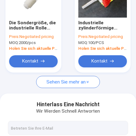
Über uns
Fabrik-Ausflug
Die Sondergröße, die
Industrielle
industrielle Rolle
zylinderförmige
Qualitätskontrolle
säubert, bürstet
Gemüse-und Frucht-
Preis:
Negotiated pricing
Preis:
Negotiated pricing
freundliches Eco
Reinigungs-Nylon-
MOQ:
2000/pcs
MOQ:
100/PCS
Borsten-Rolle
Treten Sie mit uns in Verbindung
bürsten gewundenes
Holen Sie sich aktuelle Preis
Holen Sie sich aktuelle Preis
Nachrichten
Kontakt
Kontakt
Fälle
Sehen Sie mehr an
Gebäudereinigungs-Bürsten
Hinterlass Eine Nachricht
Wir Werden Schnell Antworten
Auto-Reinigungs-Bürsten
Reinigungsrollen-Bürste