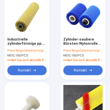
Industrielle
Zylinder-saubere
zylinderförmige pp.-
Bürsten-Nylonrolle
Gemüsefrucht-
für Obst- und
Preis:
Negotiated pricing
Preis:
Negotiated pricing
Rollen-Bürste für
GemüseReinigung
MOQ:
100/PCS
MOQ:
100/PCS
Reinigung und die
Schale
Holen Sie sich aktuelle Preis
Holen Sie sich aktuelle Preis
Kontakt
Kontakt
Haus
Produkte
VR Show