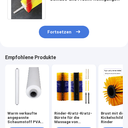
Nylon-Borsten-Rolle bürsten
gewundenes
Fortsetzen
Empfohlene Produkte
Warm verkaufte
Rinder-Kratz-Kratz-
Brust mit dic
angepasste
Bürste für die
Kickelschild fü
Schaumstoff PVA
Massage von
Rinder
Absorptionssponge
Pferden