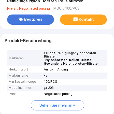
Reinigungs-Nylon-Borsten-Rolle bürsten
gewundenes
Preis：Negotiated pricing
MOQ：100/PCS
Bestpreis
Kontakt
Produkt-Beschreibung
Frucht-Reinigungsnylonborsten-
Bürste
Markieren
,
,
Nylonborsten-Rollen-Bürste
Gewundene Nylonborsten-Bürste
Herkunftsort
Anhui-、 Anqing
Markenname
xs
Min Bestellmenge
100/PCS
Modellnummer
yx-203
Preis
Negotiated pricing
Sehen Sie mehr an