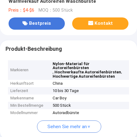
Warmverkauf Autoreifen Waschbürste
Preis：$4-$6
MOQ：500 Stück
Bestpreis
Kontakt
Produkt-Beschreibung
Nylon-Material für
Autoreifenbürsten
Markieren
,
,
Hochverkaufte Autoreifenbürsten
Hochwertige Autoreifenbürsten
Herkunftsort
China
Lieferzeit
10 bis 30 Tage
Markenname
Car Boy
Min Bestellmenge
500 Stück
Modellnummer
Autoradbürste
Sehen Sie mehr an