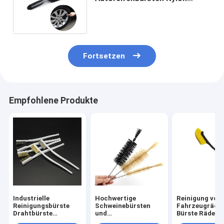
Material Warmverkauf
Autoreifen Waschbürste
Fortsetzen
Empfohlene Produkte
Industrielle
Hochwertige
Reinigung von
Reinigungsbürste
Schweinebürsten
Fahrzeugräde
Drahtbürste
und
Bürste Räder 
Autopolierung
Pferdehaarrohrröhre
Reifen Langgri