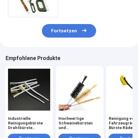
Küchenreinigung
Fortsetzen
Empfohlene Produkte
Industrielle
Hochwertige
Reinigung von
Reinigungsbürste
Schweinebürsten
Fahrzeugräde
Drahtbürste
und
Bürste Räder 
Autopolierung
Pferdehaarrohrröhre
Reifen Langgri
Rostentfernung
Sprial
Bürste Fahrze