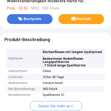
Widerstandsfähigkeit moderate Härte für
Küchenfliesen Badezimmer Bodenfliesen
Preis：$2-$5
MOQ：500 Stück
Bestpreis
Kontakt
Produkt-Beschreibung
Küchenfliesen mit langem Spaltpinsel
,
Markieren
Badezimmer Bodenfliesen
Langspaltbürste
,
7 Stück lange Spaltbürste
Herkunftsort
China
Lieferzeit
10 bis 30 Tage
Markenname
Crevice brush
Min Bestellmenge
500 Stück
Modellnummer
Spaltbürste 21
Sehen Sie mehr an