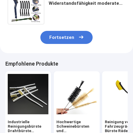
Widerstandsfähigkeit moderate
Härte für Küchenfliesen
Badezimmer Bodenfliesen
Fortsetzen
Empfohlene Produkte
Industrielle
Hochwertige
Reinigung von
Reinigungsbürste
Schweinebürsten
Fahrzeugräde
Drahtbürste
und
Bürste Räder 