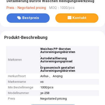
Detaillierung Bürste Waschen Reinigungswerkzeug
Preis：Negotiated pricing
MOQ：1000/pcs
Bestpreis
Kontakt
Produkt-Beschreibung
Weiches PP-Borsten
Autoreinigungsbürsten
,
Autodetaillierung
Markieren
Autoreinigungspinsel
,
Ergonomisch gestaltet
Autoreinigungsbürsten
Herkunftsort
Anhui-、 Anqing
Markenname
xs
Min Bestellmenge
1000/pcs
Modellnummer
yx-258
Preis
Negotiated pricing