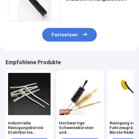
PVC-Board-Bürste
Fortsetzen
Empfohlene Produkte
Industrielle
Hochwertige
Reinigung von
Reinigungsbürste
Schweinebürsten
Fahrzeugräde
Drahtbürste
und
Bürste Räder 
Autopolierung
Pferdehaarrohrröhre
Reifen Langgri