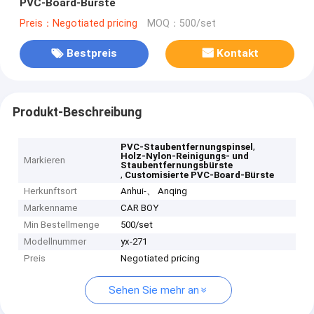
PVC-Board-Bürste
Preis：Negotiated pricing
MOQ：500/set
Bestpreis
Kontakt
Produkt-Beschreibung
,
PVC-Staubentfernungspinsel
Holz-Nylon-Reinigungs- und
Markieren
Staubentfernungsbürste
,
Customisierte PVC-Board-Bürste
Herkunftsort
Anhui-、 Anqing
Markenname
CAR BOY
Min Bestellmenge
500/set
Modellnummer
yx-271
Preis
Negotiated pricing
Sehen Sie mehr an