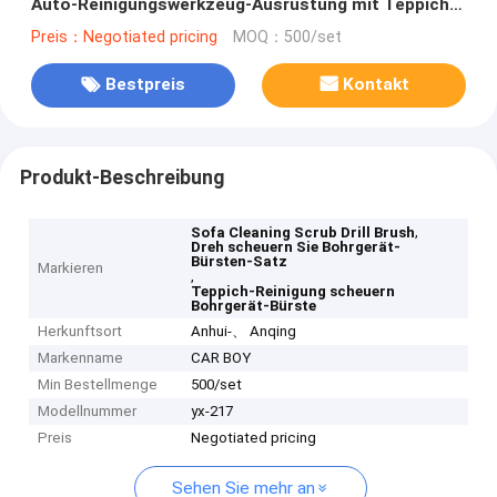
Auto-Reinigungswerkzeug-Ausrüstung mit Teppich
aus
Preis：Negotiated pricing
MOQ：500/set
Bestpreis
Kontakt
Produkt-Beschreibung
,
Sofa Cleaning Scrub Drill Brush
Dreh scheuern Sie Bohrgerät-
Bürsten-Satz
Markieren
,
Teppich-Reinigung scheuern
Bohrgerät-Bürste
Herkunftsort
Anhui-、 Anqing
Markenname
CAR BOY
Min Bestellmenge
500/set
Modellnummer
yx-217
Preis
Negotiated pricing
Sehen Sie mehr an