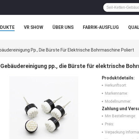
ODUKTE
VR SHOW
ÜBER UNS
FABRIK-AUSFLUG
QUA
N
FÄLLE
äudereinigung Pp., Die Bürste Für Elektrische Bohrmaschine Poliert
Gebäudereinigung pp., die Bürste für elektrische Boh
Produktdetails:
Herkunftsort:
Markenname:
Modellnummer:
Zahlung und Vers
Min Bestellmenge:
Preis:
Verpackung Informa