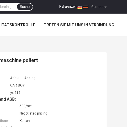
Referenzen
Suche
|
German
LITÄTSKONTROLLE
TRETEN SIE MIT UNS IN VERBINDUNG
rmaschine poliert
Anhui-、 Anqing
CAR BOY
yx-216
and AGB:
500/set
Negotiated pricing
tionen:
Karton