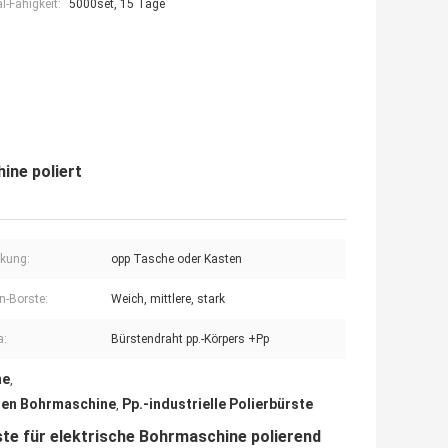
-Fähigkeit:
5000set, 15 Tage
ine poliert
kung:
opp Tasche oder Kasten
n-Borste:
Weich, mittlere, stark
a:
Bürstendraht pp.-Körpers +Pp
ne
,
hen Bohrmaschine
Pp.-industrielle Polierbürste
,
ste für elektrische Bohrmaschine polierend