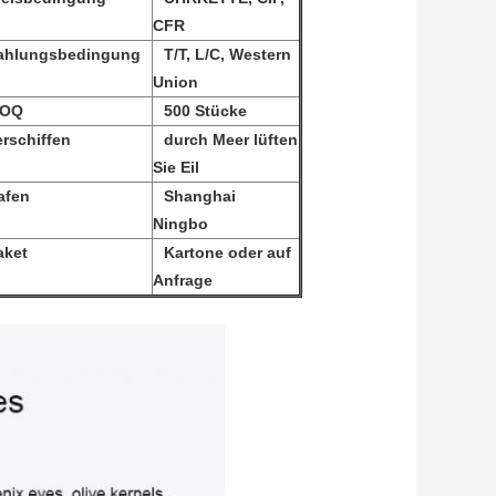
CFR
ahlungsbedingung
T/T, L/C, Western
Union
OQ
500 Stücke
erschiffen
durch Meer lüften
Sie Eil
afen
Shanghai
Ningbo
aket
Kartone oder auf
Anfrage