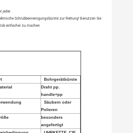
 jeder.
lektrische Schrubbenreinigungsbürste zur Rettung! Benutzen Sie
 Job einfacher zu machen.
rt
Bohrgerätbürste
aterial
Draht pp.
handle+pp
erwendung
Säubern oder
Polieren
röße
besonders
angefertigt
reisbedingung
UHRKETTE, CIF,