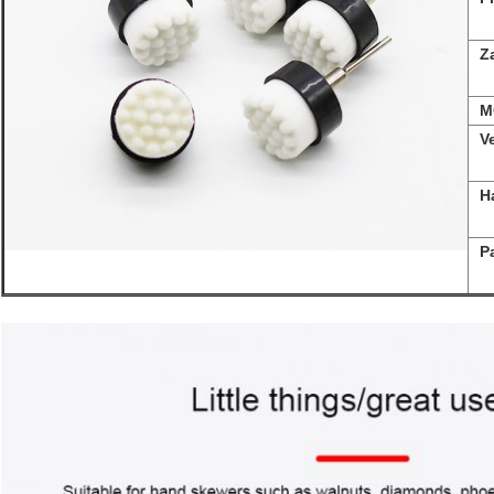
Z
M
V
H
P