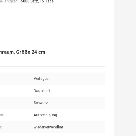
-Fähigkeit:
5000 Satz, 15 Tage
enraum, Größe 24 cm
Verfügbar
:
Dauerhaft
Schwarz
on:
Autoreinigung
e:
wiederverwendbar