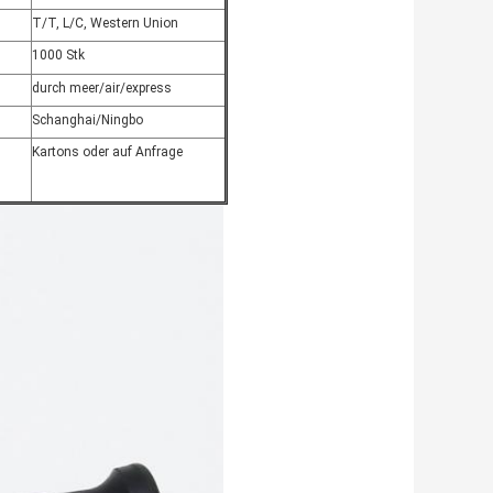
T/T, L/C, Western Union
1000 Stk
durch meer/air/express
Schanghai/Ningbo
Kartons oder auf Anfrage