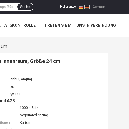
Referenzen
Suche
|
German
LITÄTSKONTROLLE
TRETEN SIE MIT UNS IN VERBINDUNG
4 Cm
n Innenraum, Größe 24 cm
anhui, anqing
xs
yx-161
and AGB:
1000／Satz
Negotiated pricing
tionen:
Karton