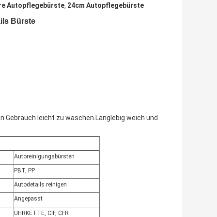
e Autopflegebürste
24cm Autopflegebürste
,
ils Bürste
en Gebrauch leicht zu waschen.Langlebig weich und
Autoreinigungsbürsten
PBT, PP
Autodetails reinigen
Angepasst
UHRKETTE, CIF, CFR