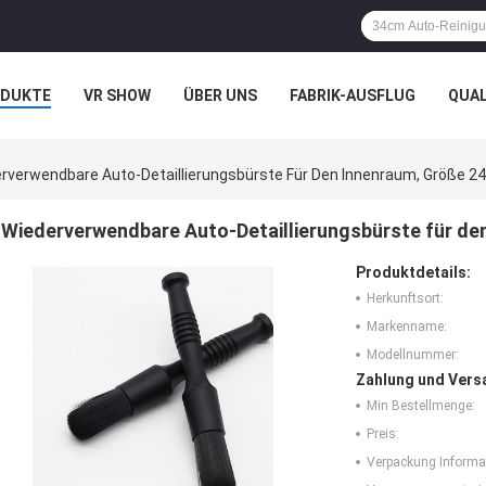
ODUKTE
VR SHOW
ÜBER UNS
FABRIK-AUSFLUG
QUA
N
FÄLLE
rverwendbare Auto-Detaillierungsbürste Für Den Innenraum, Größe 2
Wiederverwendbare Auto-Detaillierungsbürste für de
Produktdetails:
Herkunftsort:
Markenname:
Modellnummer:
Zahlung und Vers
Min Bestellmenge:
Preis:
Verpackung Informa