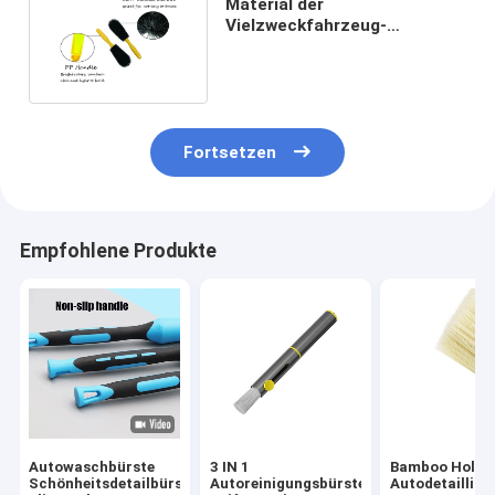
Material der
Vielzweckfahrzeug-
Selbstautoreifen-
Reinigungs-Bürsten-pp.
Fortsetzen
Empfohlene Produkte
Autowaschbürste
3 IN 1
Bamboo Holz
Schönheitsdetailbürste
Autoreinigungsbürste
Autodetailling