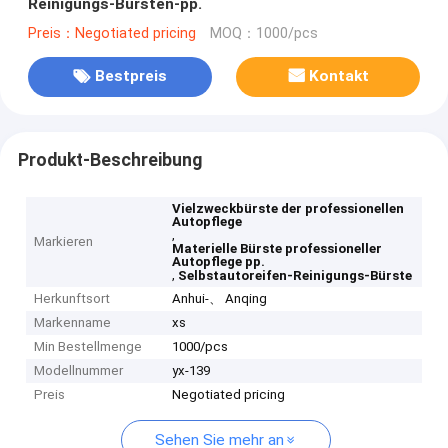
Reinigungs-Bürsten-pp.
Preis：Negotiated pricing
MOQ：1000/pcs
Bestpreis
Kontakt
Produkt-Beschreibung
Vielzweckbürste der professionellen
Autopflege
,
Markieren
Materielle Bürste professioneller
Autopflege pp.
,
Selbstautoreifen-Reinigungs-Bürste
Herkunftsort
Anhui-、 Anqing
Markenname
xs
Min Bestellmenge
1000/pcs
Modellnummer
yx-139
Preis
Negotiated pricing
Sehen Sie mehr an