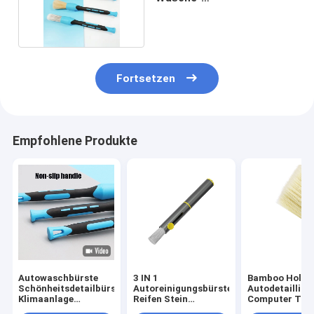
Selbstreinigungsbürste
3pcs
Fortsetzen
Empfohlene Produkte
Autowaschbürste
3 IN 1
Bamboo Holz
Schönheitsdetailbürste
Autoreinigungsbürste
Autodetailling
Klimaanlage
Reifen Stein
Computer Tas
Lüftungskanal
Reinigung
Reinigungsbür