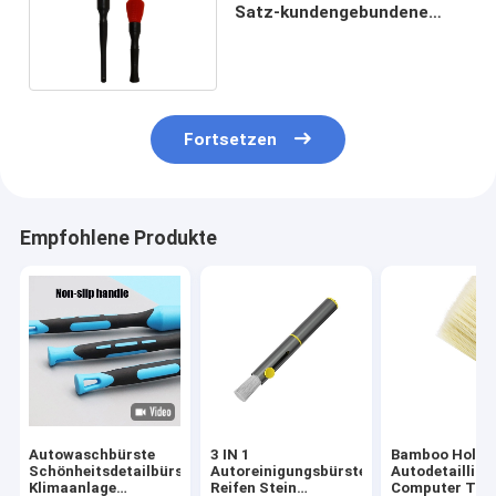
Satz-kundengebundene
Farbe der borsten-2
Fortsetzen
Empfohlene Produkte
Autowaschbürste
3 IN 1
Bamboo Holz
Schönheitsdetailbürste
Autoreinigungsbürste
Autodetailling
Klimaanlage
Reifen Stein
Computer Tas