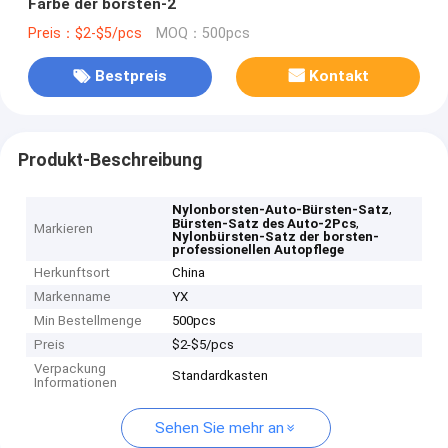
Farbe der borsten-2
Preis：$2-$5/pcs
MOQ：500pcs
Bestpreis
Kontakt
Produkt-Beschreibung
,
Nylonborsten-Auto-Bürsten-Satz
,
Bürsten-Satz des Auto-2Pcs
Markieren
Nylonbürsten-Satz der borsten-
professionellen Autopflege
Herkunftsort
China
Markenname
YX
Min Bestellmenge
500pcs
Preis
$2-$5/pcs
Verpackung
Standardkasten
Informationen
Sehen Sie mehr an