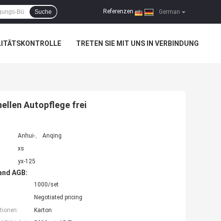
Referenzen
Suche
|
German
LITÄTSKONTROLLE
TRETEN SIE MIT UNS IN VERBINDUNG
ellen Autopflege frei
Anhui-、 Anqing
xs
yx-125
and AGB:
1000/set
Negotiated pricing
tionen:
Karton