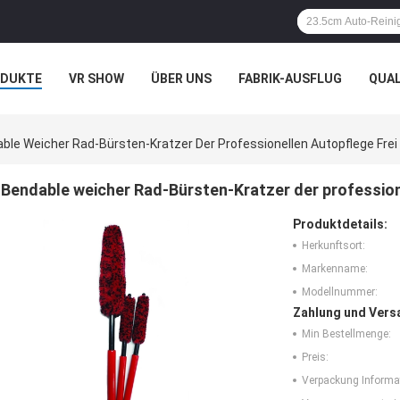
ODUKTE
VR SHOW
ÜBER UNS
FABRIK-AUSFLUG
QUA
N
FÄLLE
ble Weicher Rad-Bürsten-Kratzer Der Professionellen Autopflege Frei
Bendable weicher Rad-Bürsten-Kratzer der profession
Produktdetails:
Herkunftsort:
Markenname:
Modellnummer:
Zahlung und Vers
Min Bestellmenge:
Preis:
Verpackung Informa