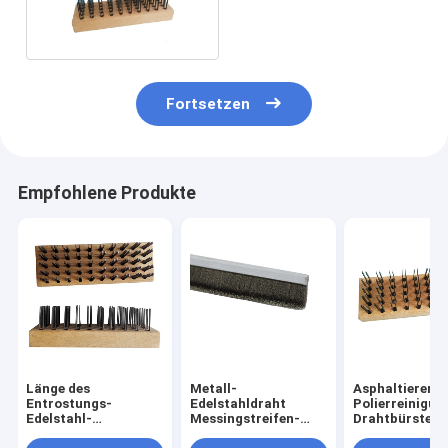
rechteckiges
Fortsetzen
Empfohlene Produkte
Länge des
Metall-
Asphaltieren S
Entrostungs-
Edelstahldraht
Polierreinigun
Edelstahl-
Messingstreifen-
Drahtbürsten
Drahtbürste-
Bürste
entfernen Ros