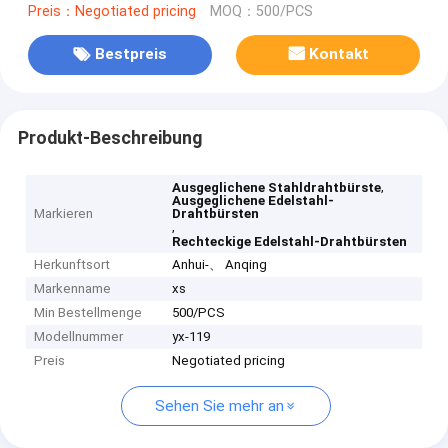
Preis：Negotiated pricing
MOQ：500/PCS
Bestpreis
Kontakt
Produkt-Beschreibung
,
Ausgeglichene Stahldrahtbürste
Ausgeglichene Edelstahl-
Markieren
Drahtbürsten
,
Rechteckige Edelstahl-Drahtbürsten
Herkunftsort
Anhui-、 Anqing
Markenname
xs
Min Bestellmenge
500/PCS
Modellnummer
yx-119
Preis
Negotiated pricing
Sehen Sie mehr an