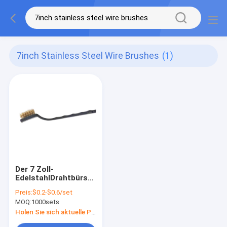
7inch Stainless Steel Wire Brushes
(1)
Der 7 Zoll-
EdelstahlDrahtbürste
Mini Clean Metal
Preis:
$0.2-$0.6/set
Bristle Toothbrush
MOQ:
1000sets
Holen Sie sich aktuelle Preis