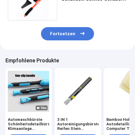
bürsten einziehbares
Fortsetzen
Empfohlene Produkte
Autowaschbürste
3 IN 1
Bamboo Holz
Schönheitsdetailbürste
Autoreinigungsbürste
Autodetailling
Klimaanlage
Reifen Stein
Computer Tas
Lüftungskanal
Reinigung
Reinigungsbür