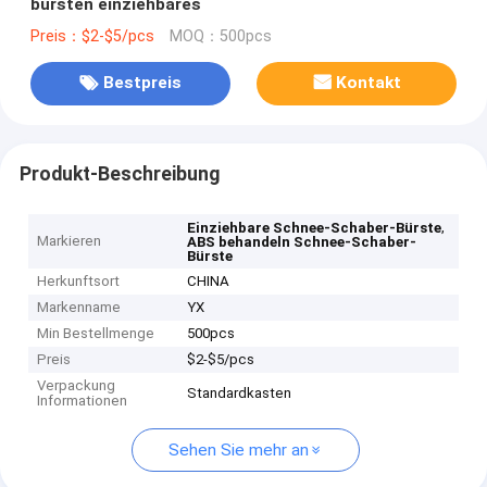
bürsten einziehbares
Preis：$2-$5/pcs
MOQ：500pcs
Bestpreis
Kontakt
Produkt-Beschreibung
,
Einziehbare Schnee-Schaber-Bürste
Markieren
ABS behandeln Schnee-Schaber-
Bürste
Herkunftsort
CHINA
Markenname
YX
Min Bestellmenge
500pcs
Preis
$2-$5/pcs
Verpackung
Standardkasten
Informationen
Sehen Sie mehr an