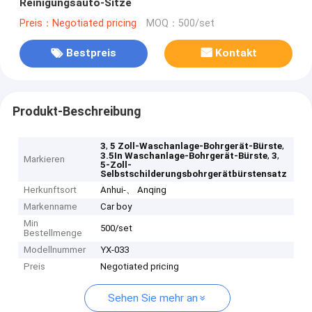
Reinigungsauto-Sitze
Preis：Negotiated pricing
MOQ：500/set
Bestpreis
Kontakt
Produkt-Beschreibung
,
,
3
5 Zoll-Waschanlage-Bohrgerät-Bürste
,
,
3.5In Waschanlage-Bohrgerät-Bürste
3
Markieren
5-Zoll-
Selbstschilderungsbohrgerätbürstensatz
Herkunftsort
Anhui-、 Anqing
Markenname
Car boy
Min
500/set
Bestellmenge
Modellnummer
YX-033
Preis
Negotiated pricing
Sehen Sie mehr an