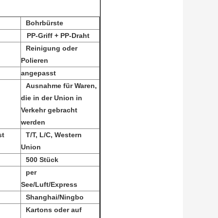
Bohrbürste
PP-Griff + PP-Draht
Reinigung oder
Polieren
angepasst
Ausnahme für Waren,
die in der Union in
Verkehr gebracht
werden
st
T/T, L/C, Western
Union
500 Stück
per
See/Luft/Express
Shanghai/Ningbo
Kartons oder auf