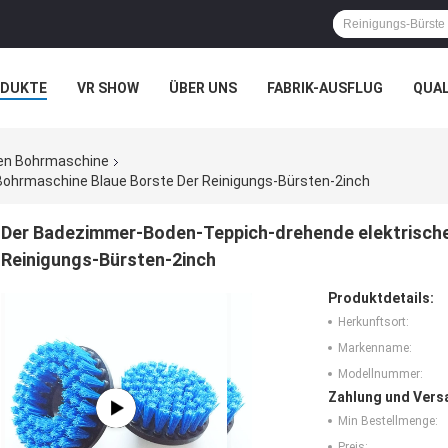
ODUKTE
VR SHOW
ÜBER UNS
FABRIK-AUSFLUG
QUA
N
FÄLLE
hen Bohrmaschine
ohrmaschine Blaue Borste Der Reinigungs-Bürsten-2inch
Der Badezimmer-Boden-Teppich-drehende elektrische
Reinigungs-Bürsten-2inch
Produktdetails:
Herkunftsort:
Markenname:
Modellnummer:
Zahlung und Vers
Min Bestellmenge:
Preis: