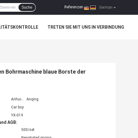
Referenzen
Suche
|
German
LITÄTSKONTROLLE
TRETEN SIE MIT UNS IN VERBINDUNG
n Bohrmaschine blaue Borste der
Anhui-、 Anqing
Car boy
YX-019
and AGB:
500/set
Negotiated pricing