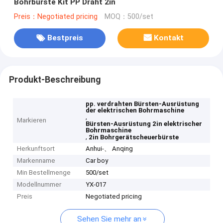
Bohrbürste Kit PP Draht 2in
Preis：Negotiated pricing
MOQ：500/set
Bestpreis
Kontakt
Produkt-Beschreibung
pp. verdrahten Bürsten-Ausrüstung
der elektrischen Bohrmaschine
,
Markieren
Bürsten-Ausrüstung 2in elektrischer
Bohrmaschine
,
2in Bohrgerätscheuerbürste
Herkunftsort
Anhui-、 Anqing
Markenname
Car boy
Min Bestellmenge
500/set
Modellnummer
YX-017
Preis
Negotiated pricing
Sehen Sie mehr an