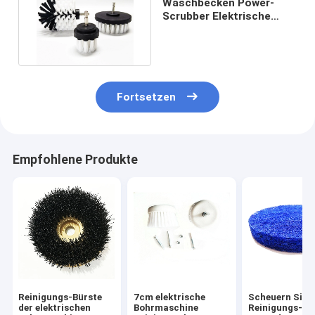
Waschbecken Power-
Scrubber Elektrische
Bohrbürste Kit PP Draht
2in
Fortsetzen
Empfohlene Produkte
Reinigungs-Bürste
7cm elektrische
Scheuern Sie
der elektrischen
Bohrmaschine
Reinigungs-Bü