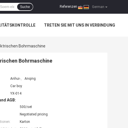
Referenzen
Suche
|
German
LITÄTSKONTROLLE
TRETEN SIE MIT UNS IN VERBINDUNG
Elektrischen Bohrmaschine
ktrischen Bohrmaschine
Anhui-、 Anqing
Car boy
YX-014
and AGB:
500/set
Negotiated pricing
tionen:
Karton