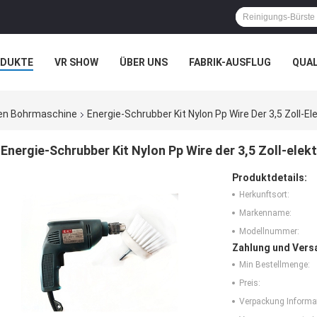
ODUKTE
VR SHOW
ÜBER UNS
FABRIK-AUSFLUG
QUA
N
FÄLLE
hen Bohrmaschine
Energie-Schrubber Kit Nylon Pp Wire Der 3,5 Zoll-
Energie-Schrubber Kit Nylon Pp Wire der 3,5 Zoll-ele
Produktdetails:
Herkunftsort:
Markenname:
Modellnummer:
Zahlung und Vers
Min Bestellmenge:
Preis:
Verpackung Informa