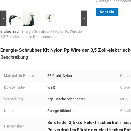
Versorgungsmaterial
Kontakt
Großes Bild :
Energie-Schrubber Kit Nylon Pp Wire der
3,5 Zoll-elektrischen Bohrmaschine
Energie-Schrubber Kit Nylon Pp Wire der 3,5 Zoll-elektris
Beschreibung
Material für Bürsten:
PP-Draht, Nylon
Handh
Borstenfarbe:
Weiß
Größe:
Verpackung:
opp Tasche oder Kasten
MOQ:
Name:
Bohrgerätbürste
Grundf
Bürste der 3
5-Zoll-elektrischen Bohrmas
,
Hervorheben:
Pp. verdrahten Bürste der elektrischen B