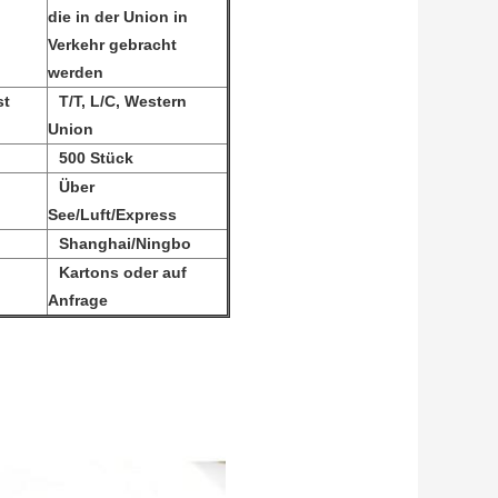
die in der Union in
Verkehr gebracht
werden
st
T/T, L/C, Western
Union
500 Stück
Über
See/Luft/Express
Shanghai/Ningbo
Kartons oder auf
Anfrage