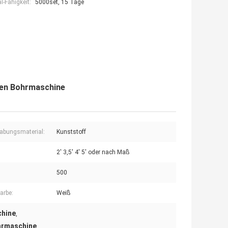
-Fähigkeit:
5000set, 15 Tage
chen Bohrmaschine
abungsmaterial:
Kunststoff
2' 3,5' 4' 5' oder nach Maß
500
arbe:
Weiß
chine
,
ohrmaschine