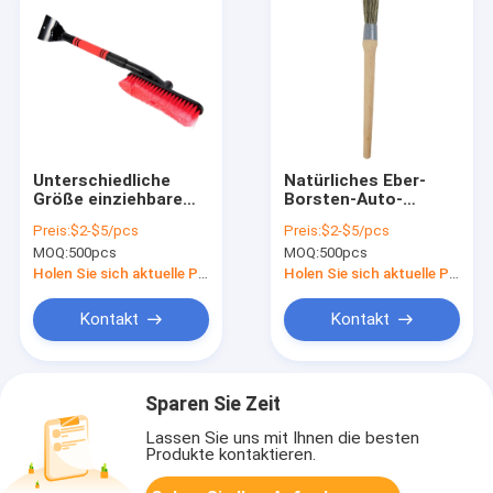
Unterschiedliche
Natürliches Eber-
Größe einziehbare
Borsten-Auto-
ABS behandeln den
Innenschilderungsbürste
Preis:
$2-$5/pcs
Preis:
$2-$5/pcs
Schnee, der Bürste
fertigte besonders
MOQ:
500pcs
MOQ:
500pcs
mit Auto-Eis-Schaber
an
entfernt
Holen Sie sich aktuelle Preis
Holen Sie sich aktuelle Preis
Kontakt
Kontakt
Sparen Sie Zeit
Lassen Sie uns mit Ihnen die besten
Produkte kontaktieren.