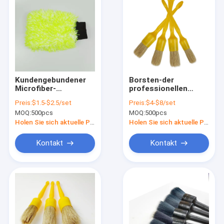
Kundengebundener
Borsten-der
Microfiber-
professionellen
Waschanlage-
Autopflege des
Preis:
$1.5-$2.5/set
Preis:
$4-$8/set
Handschuh für
Schwein-5PCS
MOQ:
500pcs
MOQ:
500pcs
professionelle
Bürste mit festem
Autopflege
Kunststoffgriff
Holen Sie sich aktuelle Preis
Holen Sie sich aktuelle Preis
Kontakt
Kontakt
Haus
Produkte
VR Show