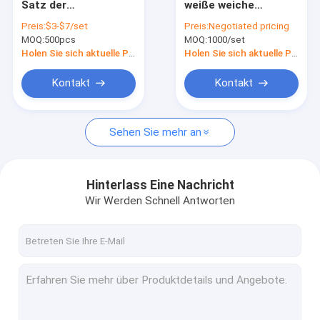
Satz der
weiße weiche
Bohrgerätbürstensatz
professionellen
Borsten der Spitze
Preis:
$3-$7/set
Preis:
Negotiated pricing
Autopflege 5Pcs für
PBT,
MOQ:
Nylonstreifenbürste
500pcs
MOQ:
1000/set
Auto Seat Gap
Autoinnenentstaubungsb
Reinigungsbürste
Holen Sie sich aktuelle Preis
Holen Sie sich aktuelle Preis
Straßen-Kehrmaschine-Bürsten
Kontakt
Kontakt
Reinigungs-Bürste der elektrischen Bohrmaschine
Sehen Sie mehr an
Haushalts-Reinigungs-Bürsten
Textilmaschinen-Bürste
Hinterlass Eine Nachricht
Edelstahl-Drahtbürsten
Wir Werden Schnell Antworten
Lange Rohr-Reinigungs-Bürste