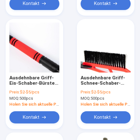
Kontakt
Kontakt
Ausdehnbare Griff-
Ausdehnbare Griff-
Eis-Schaber-Bürste
Schnee-Schaber-
für das Schnee-
Bürste Eco
Preis:
$2-$5/pcs
Preis:
$2-$5/pcs
Entfernen
freundlich
MOQ:
500pcs
MOQ:
500pcs
Holen Sie sich aktuelle Preis
Holen Sie sich aktuelle Preis
Kontakt
Kontakt