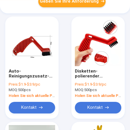
Geben Sie Ihre Anforderung
Auto-
Disketten-
Reinigungszusatz-
polierender
Polierscheibe-
Schwamm bürstet
Preis:
$1.9-$3.9/pc
Preis:
$1.9-$3.9/pc
polierende Bürste L
Auto-Polierauflagen-
MOQ:
500pcs
MOQ:
500pcs
Form
Reinigungs-Werkzeug
Holen Sie sich aktuelle Preis
Holen Sie sich aktuelle Preis
Kontakt
Kontakt