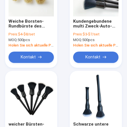
Über uns
Fabrik-Ausflug
Weiche Borsten-
Kundengebundene
Rundbürste des
multi Zweck-Auto-
Qualitätskontrolle
Schwein-4PCS für
Detail-Bürste Kit For
Preis:
$4-$8/set
Preis:
$3-$7/set
Auto-waschende
Car Cleaning
MOQ:
500pcs
MOQ:
500pcs
Schilderungsselbstreinigung
Treten Sie mit uns in Verbindung
Holen Sie sich aktuelle Preis
Holen Sie sich aktuelle Preis
Nachrichten
Kontakt
Kontakt
Fälle
Gebäudereinigungs-Bürsten
Auto-Reinigungs-Bürsten
Reinigungsrollen-Bürste
weicher Bürsten-
Schwarze untere