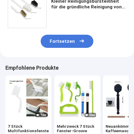
Kleiner Reinigungsbürsteinheit
für die gründliche Reinigung von
Details, Schrubbbürsteinheit für
die Küche
Fortsetzen
Empfohlene Produkte
7 Stück
Mehrzweck 7 Stück
Neuankömmli
Multifunktionsfensterreinigungsbürste
Fenster-Groove
Kaffeemaschi