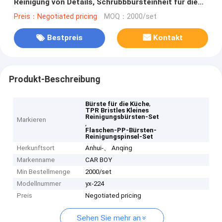
Reinigung von Details, Schrubbbürsteinheit für die
Küche
Preis：Negotiated pricing
MOQ：2000/set
Bestpreis
Kontakt
Produkt-Beschreibung
,
Bürste für die Küche
TPR Bristles Kleines
Reinigungsbürsten-Set
Markieren
,
Flaschen-PP-Bürsten-
Reinigungspinsel-Set
Herkunftsort
Anhui-、 Anqing
Markenname
CAR BOY
Min Bestellmenge
2000/set
Modellnummer
yx-224
Preis
Negotiated pricing
Sehen Sie mehr an